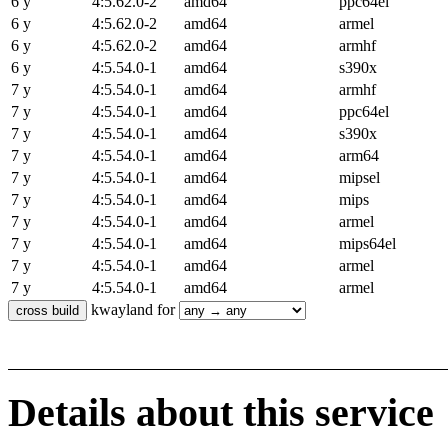
6 y
4:5.62.0-2
amd64
ppc64el
6 y
4:5.62.0-2
amd64
armel
6 y
4:5.62.0-2
amd64
armhf
6 y
4:5.54.0-1
amd64
s390x
7 y
4:5.54.0-1
amd64
armhf
7 y
4:5.54.0-1
amd64
ppc64el
7 y
4:5.54.0-1
amd64
s390x
7 y
4:5.54.0-1
amd64
arm64
7 y
4:5.54.0-1
amd64
mipsel
7 y
4:5.54.0-1
amd64
mips
7 y
4:5.54.0-1
amd64
armel
7 y
4:5.54.0-1
amd64
mips64el
7 y
4:5.54.0-1
amd64
armel
7 y
4:5.54.0-1
amd64
armel
kwayland for
Details about this service