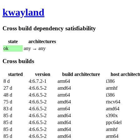
kwayland
Cross build dependency satisfiability
state
architectures
ok
any → any
Cross builds
started
version
build architecture
host architect
8 d
4:6.7.2-1
arm64
i386
27 d
4:6.6.5-2
amd64
armhf
48 d
4:6.6.5-2
arm64
i386
75 d
4:6.6.5-2
amd64
riscv64
83 d
4:6.6.5-2
arm64
amd64
85 d
4:6.6.5-2
amd64
s390x
85 d
4:6.6.5-2
amd64
ppc64el
85 d
4:6.6.5-2
amd64
armhf
85 d
4:6.6.5-2
amd64
arm64