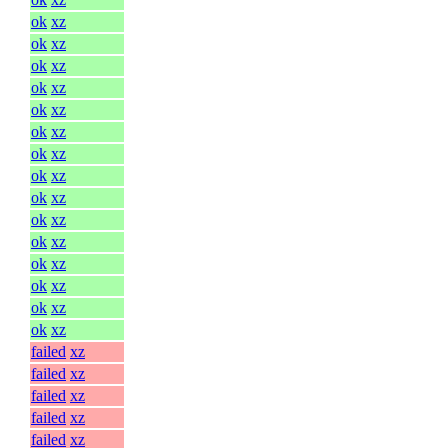
ok
xz
ok
xz
ok
xz
ok
xz
ok
xz
ok
xz
ok
xz
ok
xz
ok
xz
ok
xz
ok
xz
ok
xz
ok
xz
ok
xz
ok
xz
failed
xz
failed
xz
failed
xz
failed
xz
failed
xz