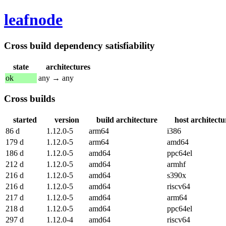
leafnode
Cross build dependency satisfiability
state
architectures
ok
any → any
Cross builds
started
version
build architecture
host architectu
86 d
1.12.0-5
arm64
i386
179 d
1.12.0-5
arm64
amd64
186 d
1.12.0-5
amd64
ppc64el
212 d
1.12.0-5
amd64
armhf
216 d
1.12.0-5
amd64
s390x
216 d
1.12.0-5
amd64
riscv64
217 d
1.12.0-5
amd64
arm64
218 d
1.12.0-5
amd64
ppc64el
297 d
1.12.0-4
amd64
riscv64