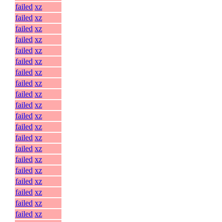
failed
xz
failed
xz
failed
xz
failed
xz
failed
xz
failed
xz
failed
xz
failed
xz
failed
xz
failed
xz
failed
xz
failed
xz
failed
xz
failed
xz
failed
xz
failed
xz
failed
xz
failed
xz
failed
xz
failed
xz