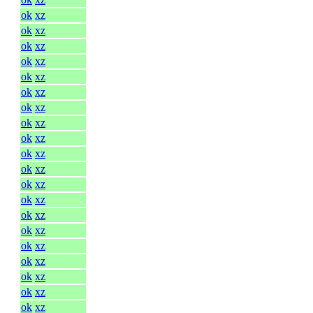
ok
xz
ok
xz
ok
xz
ok
xz
ok
xz
ok
xz
ok
xz
ok
xz
ok
xz
ok
xz
ok
xz
ok
xz
ok
xz
ok
xz
ok
xz
ok
xz
ok
xz
ok
xz
ok
xz
ok
xz