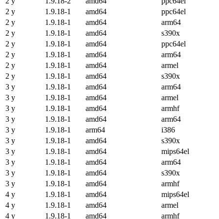
2 y
1.9.18-2
amd64
ppc64el
2 y
1.9.18-1
amd64
ppc64el
2 y
1.9.18-1
amd64
arm64
2 y
1.9.18-1
amd64
s390x
2 y
1.9.18-1
amd64
ppc64el
2 y
1.9.18-1
amd64
arm64
2 y
1.9.18-1
amd64
armel
2 y
1.9.18-1
amd64
s390x
3 y
1.9.18-1
amd64
arm64
3 y
1.9.18-1
amd64
armel
3 y
1.9.18-1
amd64
armhf
3 y
1.9.18-1
amd64
arm64
3 y
1.9.18-1
arm64
i386
3 y
1.9.18-1
amd64
s390x
3 y
1.9.18-1
amd64
mips64el
3 y
1.9.18-1
amd64
arm64
3 y
1.9.18-1
amd64
s390x
3 y
1.9.18-1
amd64
armhf
4 y
1.9.18-1
amd64
mips64el
4 y
1.9.18-1
amd64
armel
4 y
1.9.18-1
amd64
armhf