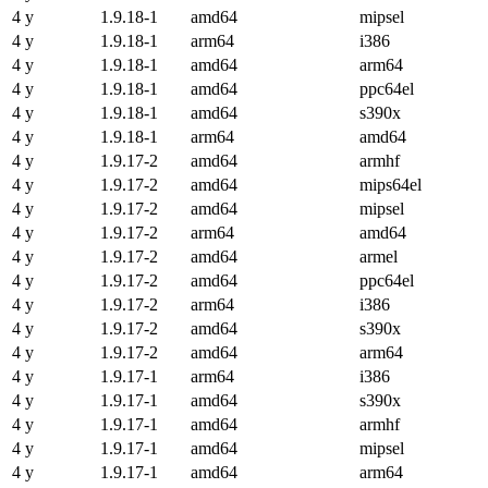
4 y
1.9.18-1
amd64
mipsel
4 y
1.9.18-1
arm64
i386
4 y
1.9.18-1
amd64
arm64
4 y
1.9.18-1
amd64
ppc64el
4 y
1.9.18-1
amd64
s390x
4 y
1.9.18-1
arm64
amd64
4 y
1.9.17-2
amd64
armhf
4 y
1.9.17-2
amd64
mips64el
4 y
1.9.17-2
amd64
mipsel
4 y
1.9.17-2
arm64
amd64
4 y
1.9.17-2
amd64
armel
4 y
1.9.17-2
amd64
ppc64el
4 y
1.9.17-2
arm64
i386
4 y
1.9.17-2
amd64
s390x
4 y
1.9.17-2
amd64
arm64
4 y
1.9.17-1
arm64
i386
4 y
1.9.17-1
amd64
s390x
4 y
1.9.17-1
amd64
armhf
4 y
1.9.17-1
amd64
mipsel
4 y
1.9.17-1
amd64
arm64