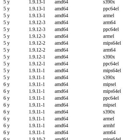
5 y
1.9.13-1
amd64
s390x
5 y
1.9.13-1
amd64
ppc64el
5 y
1.9.13-1
amd64
armel
5 y
1.9.12-3
amd64
arm64
5 y
1.9.12-3
amd64
ppc64el
5 y
1.9.12-3
amd64
armel
5 y
1.9.12-2
amd64
mips64el
5 y
1.9.12-2
amd64
arm64
5 y
1.9.12-1
amd64
s390x
5 y
1.9.12-1
amd64
ppc64el
5 y
1.9.11-1
amd64
mips64el
5 y
1.9.11-1
amd64
s390x
6 y
1.9.11-1
amd64
mipsel
6 y
1.9.11-1
amd64
mips64el
6 y
1.9.11-1
amd64
ppc64el
6 y
1.9.11-1
amd64
mipsel
6 y
1.9.11-1
amd64
s390x
6 y
1.9.11-1
amd64
armel
6 y
1.9.11-1
amd64
armhf
6 y
1.9.11-1
amd64
arm64
6 y
1.9.10-2
amd64
mips64el