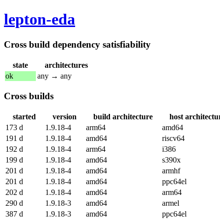
lepton-eda
Cross build dependency satisfiability
state
architectures
ok
any → any
Cross builds
started
version
build architecture
host architectu
173 d
1.9.18-4
arm64
amd64
191 d
1.9.18-4
amd64
riscv64
192 d
1.9.18-4
arm64
i386
199 d
1.9.18-4
amd64
s390x
201 d
1.9.18-4
amd64
armhf
201 d
1.9.18-4
amd64
ppc64el
202 d
1.9.18-4
amd64
arm64
290 d
1.9.18-3
amd64
armel
387 d
1.9.18-3
amd64
ppc64el