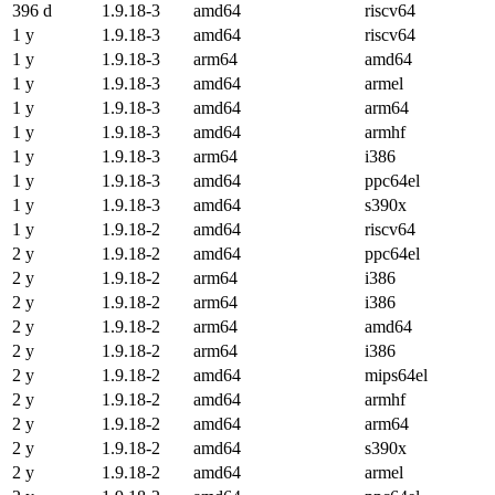
396 d
1.9.18-3
amd64
riscv64
1 y
1.9.18-3
amd64
riscv64
1 y
1.9.18-3
arm64
amd64
1 y
1.9.18-3
amd64
armel
1 y
1.9.18-3
amd64
arm64
1 y
1.9.18-3
amd64
armhf
1 y
1.9.18-3
arm64
i386
1 y
1.9.18-3
amd64
ppc64el
1 y
1.9.18-3
amd64
s390x
1 y
1.9.18-2
amd64
riscv64
2 y
1.9.18-2
amd64
ppc64el
2 y
1.9.18-2
arm64
i386
2 y
1.9.18-2
arm64
i386
2 y
1.9.18-2
arm64
amd64
2 y
1.9.18-2
arm64
i386
2 y
1.9.18-2
amd64
mips64el
2 y
1.9.18-2
amd64
armhf
2 y
1.9.18-2
amd64
arm64
2 y
1.9.18-2
amd64
s390x
2 y
1.9.18-2
amd64
armel