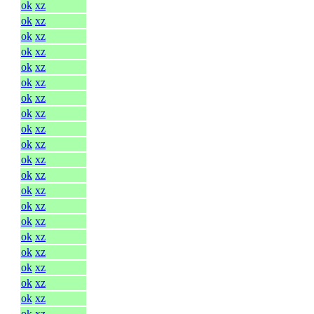
ok
xz
ok
xz
ok
xz
ok
xz
ok
xz
ok
xz
ok
xz
ok
xz
ok
xz
ok
xz
ok
xz
ok
xz
ok
xz
ok
xz
ok
xz
ok
xz
ok
xz
ok
xz
ok
xz
ok
xz
ok
xz