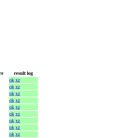
re
result log
ok
xz
ok
xz
ok
xz
ok
xz
ok
xz
ok
xz
ok
xz
ok
xz
ok
xz