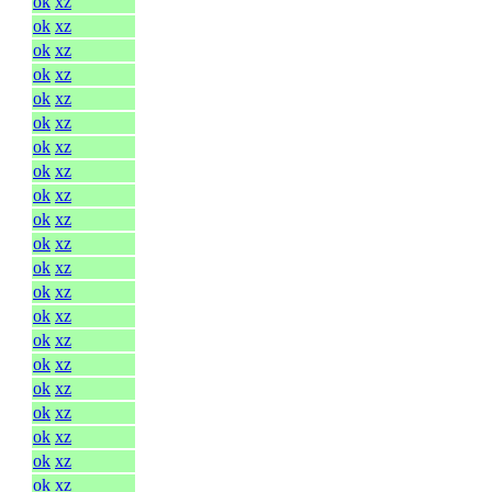
ok
xz
ok
xz
ok
xz
ok
xz
ok
xz
ok
xz
ok
xz
ok
xz
ok
xz
ok
xz
ok
xz
ok
xz
ok
xz
ok
xz
ok
xz
ok
xz
ok
xz
ok
xz
ok
xz
ok
xz
ok
xz