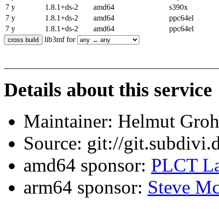
7 y
1.8.1+ds-2
amd64
s390x
7 y
1.8.1+ds-2
amd64
ppc64el
7 y
1.8.1+ds-2
amd64
ppc64el
lib3mf for
Details about this service
Maintainer: Helmut Gro
Source: git://git.subdivi
amd64 sponsor:
PLCT La
arm64 sponsor:
Steve Mc