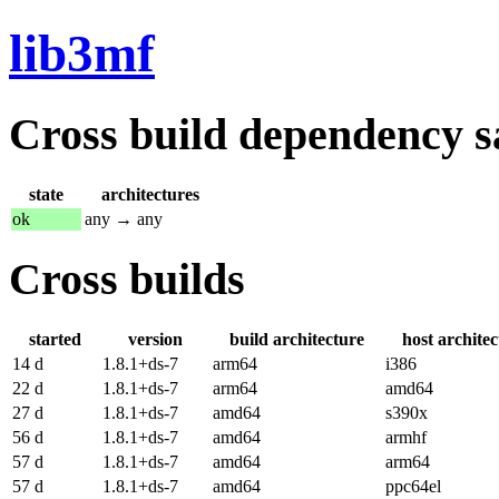
lib3mf
Cross build dependency sat
state
architectures
ok
any → any
Cross builds
started
version
build architecture
host archite
14 d
1.8.1+ds-7
arm64
i386
22 d
1.8.1+ds-7
arm64
amd64
27 d
1.8.1+ds-7
amd64
s390x
56 d
1.8.1+ds-7
amd64
armhf
57 d
1.8.1+ds-7
amd64
arm64
57 d
1.8.1+ds-7
amd64
ppc64el