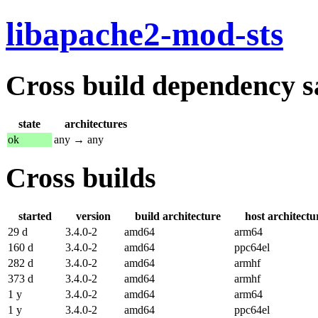
libapache2-mod-sts
Cross build dependency sat
state
architectures
ok
any → any
Cross builds
started
version
build architecture
host architectu
29 d
3.4.0-2
amd64
arm64
160 d
3.4.0-2
amd64
ppc64el
282 d
3.4.0-2
amd64
armhf
373 d
3.4.0-2
amd64
armhf
1 y
3.4.0-2
amd64
arm64
1 y
3.4.0-2
amd64
ppc64el