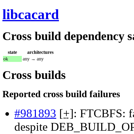
libcacard
Cross build dependency sat
state
architectures
ok
any → any
Cross builds
Reported cross build failures
#981893
[
+
]: FTCBFS: fa
despite DEB_BUILD_O