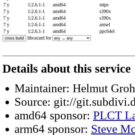
7 y
1:2.6.1-1
amd64
mips
7 y
1:2.6.1-1
amd64
s390x
7 y
1:2.6.1-1
amd64
s390x
7 y
1:2.6.1-1
amd64
armel
7 y
1:2.6.1-1
amd64
ppc64el
libcacard for
Details about this service
Maintainer: Helmut Gro
Source: git://git.subdivi
amd64 sponsor:
PLCT La
arm64 sponsor:
Steve Mc