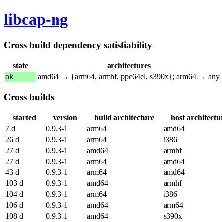
libcap-ng
Cross build dependency satisfiability
state
architectures
ok
amd64 → {arm64, armhf, ppc64el, s390x}; arm64 → any
Cross builds
started
version
build architecture
host architectu
7 d
0.9.3-1
arm64
amd64
26 d
0.9.3-1
arm64
i386
27 d
0.9.3-1
amd64
armhf
27 d
0.9.3-1
arm64
amd64
43 d
0.9.3-1
arm64
amd64
103 d
0.9.3-1
amd64
armhf
104 d
0.9.3-1
arm64
i386
106 d
0.9.3-1
amd64
arm64
108 d
0.9.3-1
amd64
s390x