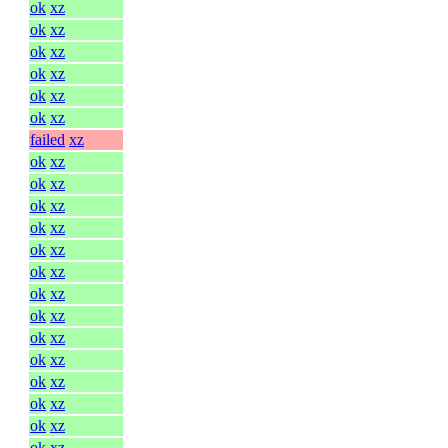
ok
xz
ok
xz
ok
xz
ok
xz
ok
xz
ok
xz
failed
xz
ok
xz
ok
xz
ok
xz
ok
xz
ok
xz
ok
xz
ok
xz
ok
xz
ok
xz
ok
xz
ok
xz
ok
xz
ok
xz
ok
xz