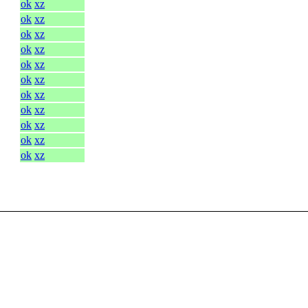
ok
xz
ok
xz
ok
xz
ok
xz
ok
xz
ok
xz
ok
xz
ok
xz
ok
xz
ok
xz
ok
xz