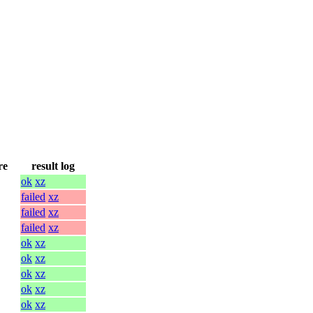
re
result log
ok
xz
failed
xz
failed
xz
failed
xz
ok
xz
ok
xz
ok
xz
ok
xz
ok
xz