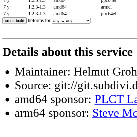
7 y
1.2.3-1.3
amd64
ppc64el
7 y
1.2.3-1.3
amd64
armel
7 y
1.2.3-1.3
amd64
ppc64el
libforms for
Details about this service
Maintainer: Helmut Gro
Source: git://git.subdivi
amd64 sponsor:
PLCT La
arm64 sponsor:
Steve Mc