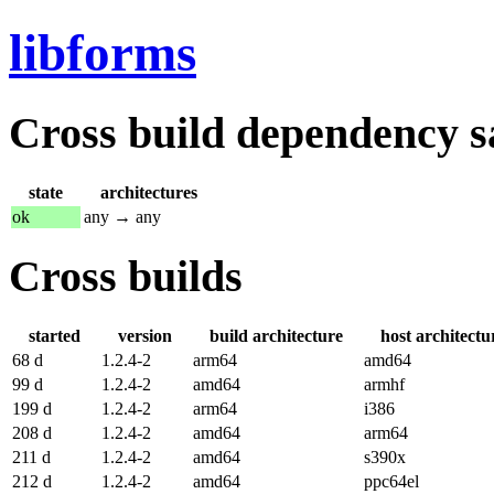
libforms
Cross build dependency sat
state
architectures
ok
any → any
Cross builds
started
version
build architecture
host architectu
68 d
1.2.4-2
arm64
amd64
99 d
1.2.4-2
amd64
armhf
199 d
1.2.4-2
arm64
i386
208 d
1.2.4-2
amd64
arm64
211 d
1.2.4-2
amd64
s390x
212 d
1.2.4-2
amd64
ppc64el