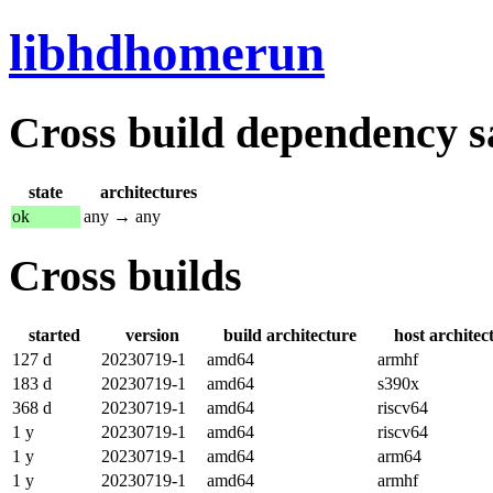
libhdhomerun
Cross build dependency sat
state
architectures
ok
any → any
Cross builds
started
version
build architecture
host architec
127 d
20230719-1
amd64
armhf
183 d
20230719-1
amd64
s390x
368 d
20230719-1
amd64
riscv64
1 y
20230719-1
amd64
riscv64
1 y
20230719-1
amd64
arm64
1 y
20230719-1
amd64
armhf