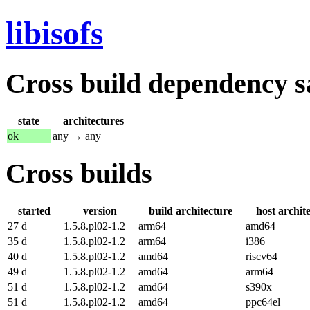
libisofs
Cross build dependency sat
state
architectures
ok
any → any
Cross builds
started
version
build architecture
host archit
27 d
1.5.8.pl02-1.2
arm64
amd64
35 d
1.5.8.pl02-1.2
arm64
i386
40 d
1.5.8.pl02-1.2
amd64
riscv64
49 d
1.5.8.pl02-1.2
amd64
arm64
51 d
1.5.8.pl02-1.2
amd64
s390x
51 d
1.5.8.pl02-1.2
amd64
ppc64el