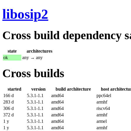
libosip2
Cross build dependency sat
state
architectures
ok
any → any
Cross builds
started
version
build architecture
host architectu
166 d
5.3.1-1.1
amd64
ppc64el
283 d
5.3.1-1.1
amd64
armhf
306 d
5.3.1-1.1
amd64
riscv64
372 d
5.3.1-1.1
amd64
armhf
1 y
5.3.1-1.1
amd64
armel
1 y
5.3.1-1.1
amd64
armhf