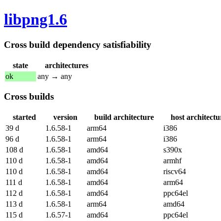
libpng1.6
Cross build dependency satisfiability
state
architectures
ok
any → any
Cross builds
started
version
build architecture
host architectu
39 d
1.6.58-1
arm64
i386
96 d
1.6.58-1
arm64
i386
108 d
1.6.58-1
amd64
s390x
110 d
1.6.58-1
amd64
armhf
110 d
1.6.58-1
amd64
riscv64
111 d
1.6.58-1
amd64
arm64
112 d
1.6.58-1
amd64
ppc64el
113 d
1.6.58-1
arm64
amd64
115 d
1.6.57-1
amd64
ppc64el