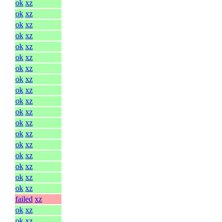
ok
xz
ok
xz
ok
xz
ok
xz
ok
xz
ok
xz
ok
xz
ok
xz
ok
xz
ok
xz
ok
xz
ok
xz
ok
xz
ok
xz
ok
xz
ok
xz
ok
xz
ok
xz
failed
xz
ok
xz
ok
xz