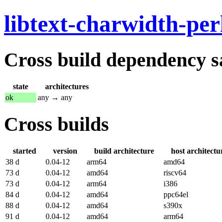
libtext-charwidth-per
Cross build dependency sat
state
architectures
ok
any → any
Cross builds
started
version
build architecture
host architectu
38 d
0.04-12
arm64
amd64
73 d
0.04-12
amd64
riscv64
73 d
0.04-12
arm64
i386
84 d
0.04-12
amd64
ppc64el
88 d
0.04-12
amd64
s390x
91 d
0.04-12
amd64
arm64