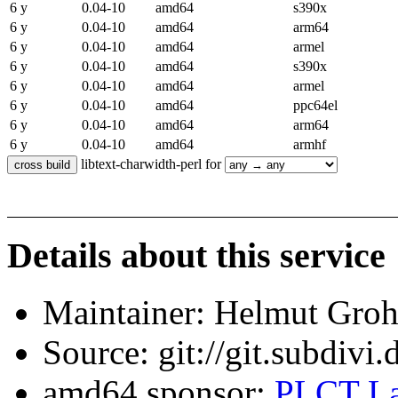
6 y
0.04-10
amd64
s390x
6 y
0.04-10
amd64
arm64
6 y
0.04-10
amd64
armel
6 y
0.04-10
amd64
s390x
6 y
0.04-10
amd64
armel
6 y
0.04-10
amd64
ppc64el
6 y
0.04-10
amd64
arm64
6 y
0.04-10
amd64
armhf
libtext-charwidth-perl for
Details about this service
Maintainer: Helmut Gro
Source: git://git.subdivi
amd64 sponsor:
PLCT La