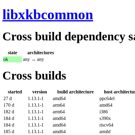
libxkbcommon
Cross build dependency sat
state
architectures
ok
any → any
Cross builds
started
version
build architecture
host architectu
27 d
1.13.1-1
amd64
ppc64el
170 d
1.13.1-1
arm64
amd64
182 d
1.13.1-1
arm64
i386
184 d
1.13.1-1
amd64
s390x
184 d
1.13.1-1
amd64
riscv64
185 d
1.13.1-1
amd64
armhf