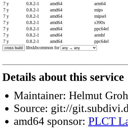
7 y
0.8.2-1
amd64
arm64
7 y
0.8.2-1
amd64
mips
7 y
0.8.2-1
amd64
mipsel
7 y
0.8.2-1
amd64
s390x
7 y
0.8.2-1
amd64
ppc64el
7 y
0.8.2-1
amd64
armhf
7 y
0.8.2-1
amd64
ppc64el
libxkbcommon for
Details about this service
Maintainer: Helmut Gro
Source: git://git.subdivi
amd64 sponsor:
PLCT La