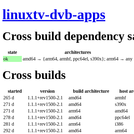
linuxtv-dvb-apps
Cross build dependency sat
state
architectures
ok
amd64 → {arm64, armhf, ppc64el, s390x}; arm64 → any
Cross builds
started
version
build architecture
host ar
265 d
1.1.1+rev1500-2.1
amd64
armhf
271 d
1.1.1+rev1500-2.1
amd64
s390x
271 d
1.1.1+rev1500-2.1
arm64
amd64
278 d
1.1.1+rev1500-2.1
amd64
ppc64el
281 d
1.1.1+rev1500-2.1
arm64
i386
292 d
1.1.1+rev1500-2.1
amd64
arm64