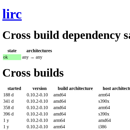
lirc
Cross build dependency sat
state
architectures
ok
any → any
Cross builds
started
version
build architecture
host architect
188 d
0.10.2-0.10
amd64
arm64
341 d
0.10.2-0.10
amd64
s390x
358 d
0.10.2-0.10
amd64
arm64
396 d
0.10.2-0.10
amd64
s390x
1 y
0.10.2-0.10
arm64
amd64
1 y
0.10.2-0.10
arm64
i386