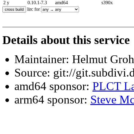
2 y
0.10.1-7.3
amd64
s390x
lirc for
Details about this service
Maintainer: Helmut Gro
Source: git://git.subdivi
amd64 sponsor:
PLCT La
arm64 sponsor:
Steve Mc