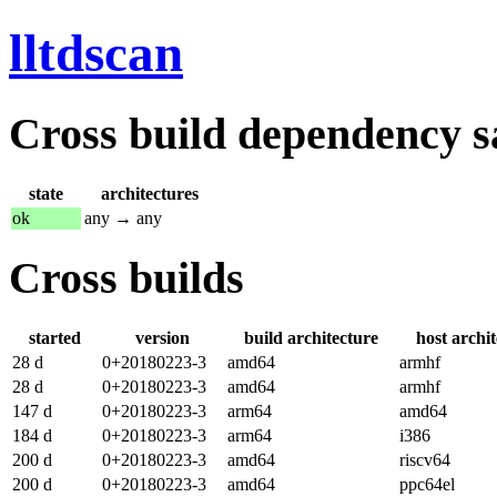
lltdscan
Cross build dependency sat
state
architectures
ok
any → any
Cross builds
started
version
build architecture
host archi
28 d
0+20180223-3
amd64
armhf
28 d
0+20180223-3
amd64
armhf
147 d
0+20180223-3
arm64
amd64
184 d
0+20180223-3
arm64
i386
200 d
0+20180223-3
amd64
riscv64
200 d
0+20180223-3
amd64
ppc64el