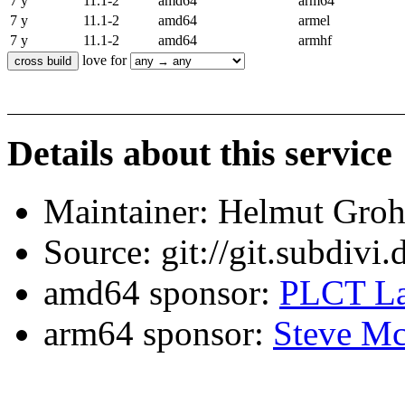
7 y
11.1-2
amd64
arm64
7 y
11.1-2
amd64
armel
7 y
11.1-2
amd64
armhf
love for
Details about this service
Maintainer: Helmut Gro
Source: git://git.subdivi
amd64 sponsor:
PLCT La
arm64 sponsor:
Steve Mc