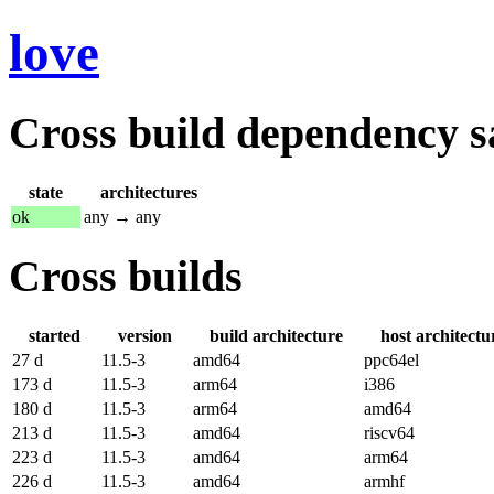
love
Cross build dependency sat
state
architectures
ok
any → any
Cross builds
started
version
build architecture
host architectu
27 d
11.5-3
amd64
ppc64el
173 d
11.5-3
arm64
i386
180 d
11.5-3
arm64
amd64
213 d
11.5-3
amd64
riscv64
223 d
11.5-3
amd64
arm64
226 d
11.5-3
amd64
armhf