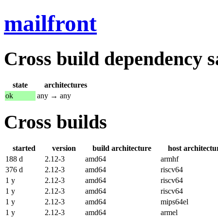
mailfront
Cross build dependency sat
state
architectures
ok
any → any
Cross builds
started
version
build architecture
host architectu
188 d
2.12-3
amd64
armhf
376 d
2.12-3
amd64
riscv64
1 y
2.12-3
amd64
riscv64
1 y
2.12-3
amd64
riscv64
1 y
2.12-3
amd64
mips64el
1 y
2.12-3
amd64
armel