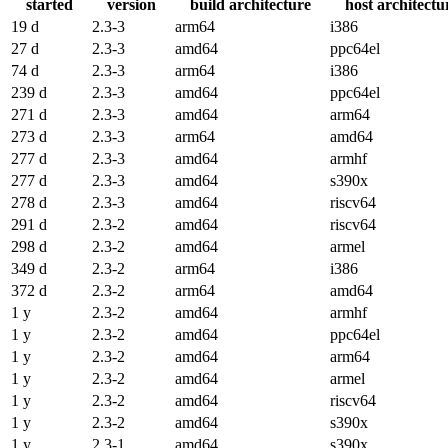
started
version
build architecture
host architectu
19 d
2.3-3
arm64
i386
27 d
2.3-3
amd64
ppc64el
74 d
2.3-3
arm64
i386
239 d
2.3-3
amd64
ppc64el
271 d
2.3-3
amd64
arm64
273 d
2.3-3
arm64
amd64
277 d
2.3-3
amd64
armhf
277 d
2.3-3
amd64
s390x
278 d
2.3-3
amd64
riscv64
291 d
2.3-2
amd64
riscv64
298 d
2.3-2
amd64
armel
349 d
2.3-2
arm64
i386
372 d
2.3-2
arm64
amd64
1 y
2.3-2
amd64
armhf
1 y
2.3-2
amd64
ppc64el
1 y
2.3-2
amd64
arm64
1 y
2.3-2
amd64
armel
1 y
2.3-2
amd64
riscv64
1 y
2.3-2
amd64
s390x
1 y
2.3-1
amd64
s390x