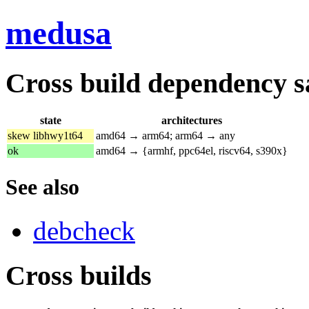
medusa
Cross build dependency sat
state
architectures
skew libhwy1t64
amd64 → arm64; arm64 → any
ok
amd64 → {armhf, ppc64el, riscv64, s390x}
See also
debcheck
Cross builds