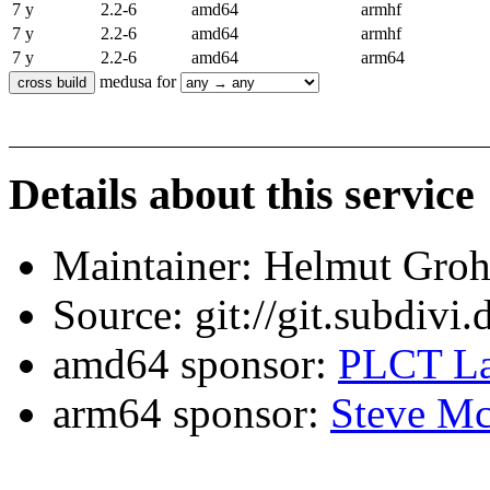
7 y
2.2-6
amd64
armhf
7 y
2.2-6
amd64
armhf
7 y
2.2-6
amd64
arm64
medusa for
Details about this service
Maintainer: Helmut Gro
Source: git://git.subdivi
amd64 sponsor:
PLCT La
arm64 sponsor:
Steve Mc