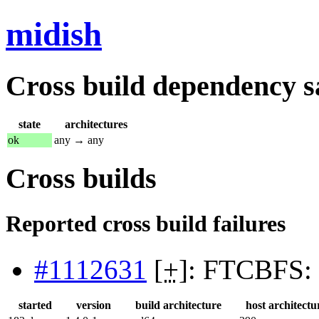
midish
Cross build dependency sat
state
architectures
ok
any → any
Cross builds
Reported cross build failures
#1112631
[
+
]: FTCBFS: b
started
version
build architecture
host architectu