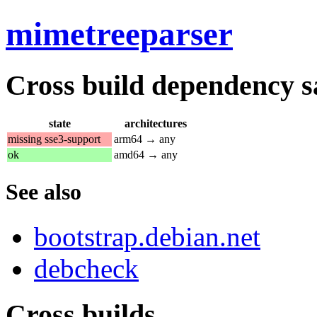
mimetreeparser
Cross build dependency sat
state
architectures
missing sse3-support
arm64 → any
ok
amd64 → any
See also
bootstrap.debian.net
debcheck
Cross builds