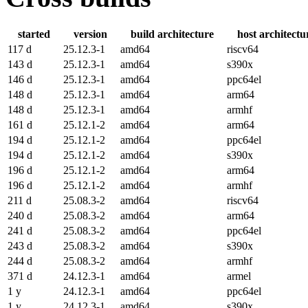
started
version
build architecture
host architectu
117 d
25.12.3-1
amd64
riscv64
143 d
25.12.3-1
amd64
s390x
146 d
25.12.3-1
amd64
ppc64el
148 d
25.12.3-1
amd64
arm64
148 d
25.12.3-1
amd64
armhf
161 d
25.12.1-2
amd64
arm64
194 d
25.12.1-2
amd64
ppc64el
194 d
25.12.1-2
amd64
s390x
196 d
25.12.1-2
amd64
arm64
196 d
25.12.1-2
amd64
armhf
211 d
25.08.3-2
amd64
riscv64
240 d
25.08.3-2
amd64
arm64
241 d
25.08.3-2
amd64
ppc64el
243 d
25.08.3-2
amd64
s390x
244 d
25.08.3-2
amd64
armhf
371 d
24.12.3-1
amd64
armel
1 y
24.12.3-1
amd64
ppc64el
1 y
24.12.3-1
amd64
s390x