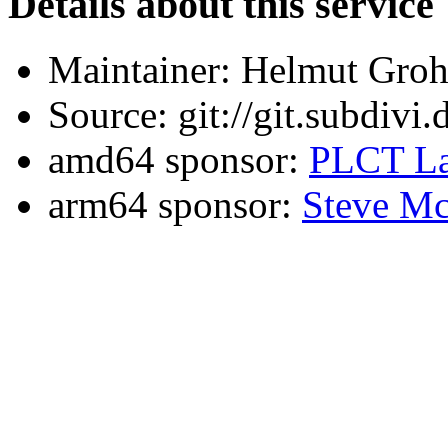
Details about this service
Maintainer: Helmut Gro
Source: git://git.subdivi
amd64 sponsor:
PLCT La
arm64 sponsor:
Steve Mc