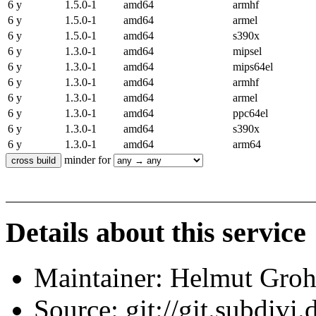
6 y
1.5.0-1
amd64
armhf
6 y
1.5.0-1
amd64
armel
6 y
1.5.0-1
amd64
s390x
6 y
1.3.0-1
amd64
mipsel
6 y
1.3.0-1
amd64
mips64el
6 y
1.3.0-1
amd64
armhf
6 y
1.3.0-1
amd64
armel
6 y
1.3.0-1
amd64
ppc64el
6 y
1.3.0-1
amd64
s390x
6 y
1.3.0-1
amd64
arm64
minder for
Details about this service
Maintainer: Helmut Gro
Source: git://git.subdivi