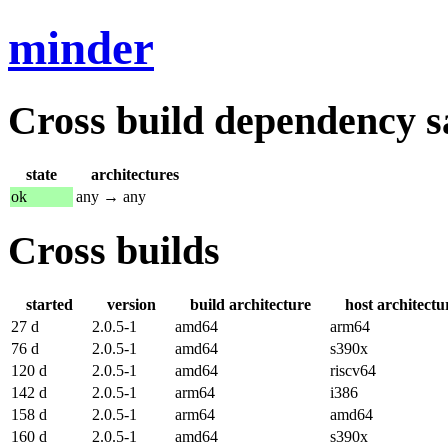
minder
Cross build dependency sat
state
architectures
ok
any → any
Cross builds
started
version
build architecture
host architectu
27 d
2.0.5-1
amd64
arm64
76 d
2.0.5-1
amd64
s390x
120 d
2.0.5-1
amd64
riscv64
142 d
2.0.5-1
arm64
i386
158 d
2.0.5-1
arm64
amd64
160 d
2.0.5-1
amd64
s390x