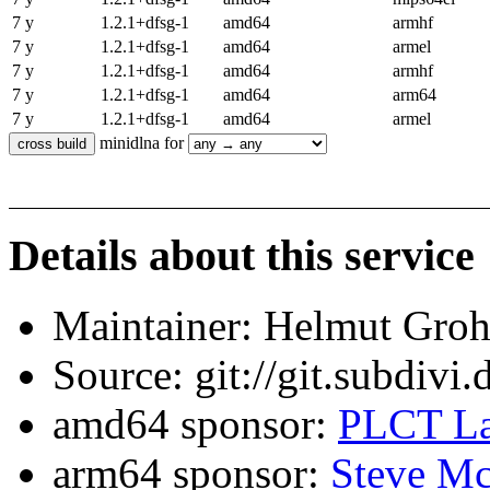
7 y
1.2.1+dfsg-1
amd64
armhf
7 y
1.2.1+dfsg-1
amd64
armel
7 y
1.2.1+dfsg-1
amd64
armhf
7 y
1.2.1+dfsg-1
amd64
arm64
7 y
1.2.1+dfsg-1
amd64
armel
minidlna for
Details about this service
Maintainer: Helmut Gro
Source: git://git.subdivi
amd64 sponsor:
PLCT La
arm64 sponsor:
Steve Mc