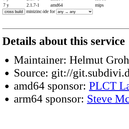
7 y
2.1.7-1
amd64
mips
minizinc-ide for
Details about this service
Maintainer: Helmut Gro
Source: git://git.subdivi
amd64 sponsor:
PLCT La
arm64 sponsor:
Steve Mc