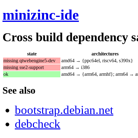
minizinc-ide
Cross build dependency sat
state
architectures
missing qtwebengine5-dev
amd64 → {ppc64el, riscv64, s390x}
missing sse2-support
arm64 → i386
ok
amd64 → {arm64, armhf}; arm64 → 
See also
bootstrap.debian.net
debcheck