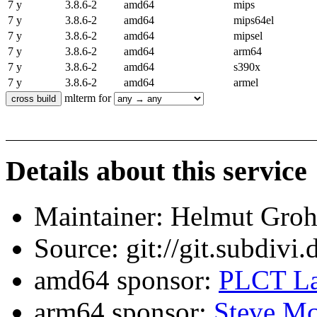
7 y
3.8.6-2
amd64
mips
7 y
3.8.6-2
amd64
mips64el
7 y
3.8.6-2
amd64
mipsel
7 y
3.8.6-2
amd64
arm64
7 y
3.8.6-2
amd64
s390x
7 y
3.8.6-2
amd64
armel
mlterm for
Details about this service
Maintainer: Helmut Gro
Source: git://git.subdivi
amd64 sponsor:
PLCT La
arm64 sponsor:
Steve Mc