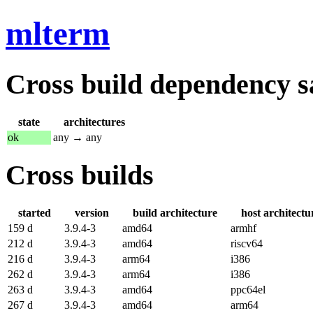
mlterm
Cross build dependency sat
state
architectures
ok
any → any
Cross builds
started
version
build architecture
host architectu
159 d
3.9.4-3
amd64
armhf
212 d
3.9.4-3
amd64
riscv64
216 d
3.9.4-3
arm64
i386
262 d
3.9.4-3
arm64
i386
263 d
3.9.4-3
amd64
ppc64el
267 d
3.9.4-3
amd64
arm64