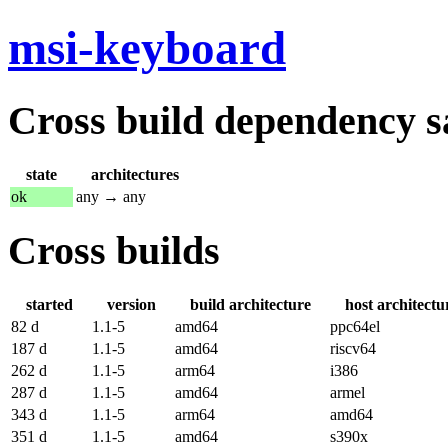
msi-keyboard
Cross build dependency sat
state
architectures
ok
any → any
Cross builds
started
version
build architecture
host architectu
82 d
1.1-5
amd64
ppc64el
187 d
1.1-5
amd64
riscv64
262 d
1.1-5
arm64
i386
287 d
1.1-5
amd64
armel
343 d
1.1-5
arm64
amd64
351 d
1.1-5
amd64
s390x