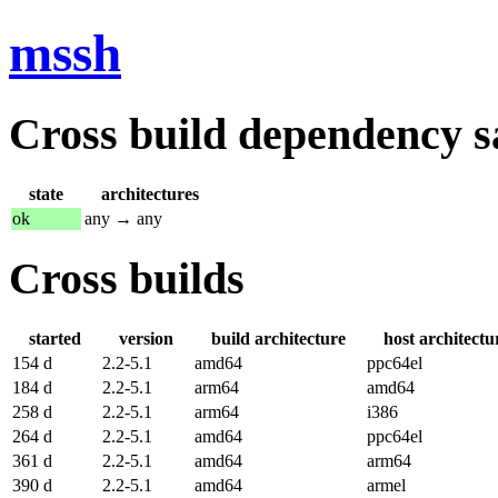
mssh
Cross build dependency sat
state
architectures
ok
any → any
Cross builds
started
version
build architecture
host architectu
154 d
2.2-5.1
amd64
ppc64el
184 d
2.2-5.1
arm64
amd64
258 d
2.2-5.1
arm64
i386
264 d
2.2-5.1
amd64
ppc64el
361 d
2.2-5.1
amd64
arm64
390 d
2.2-5.1
amd64
armel