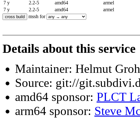
7 y
2.2-5
amd64
armel
7 y
2.2-5
amd64
armel
mssh for
Details about this service
Maintainer: Helmut Gro
Source: git://git.subdivi
amd64 sponsor:
PLCT La
arm64 sponsor:
Steve Mc