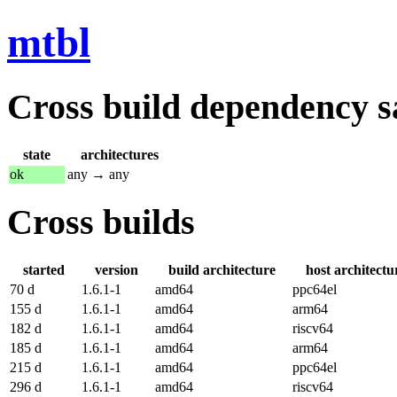
mtbl
Cross build dependency sat
state
architectures
ok
any → any
Cross builds
started
version
build architecture
host architectu
70 d
1.6.1-1
amd64
ppc64el
155 d
1.6.1-1
amd64
arm64
182 d
1.6.1-1
amd64
riscv64
185 d
1.6.1-1
amd64
arm64
215 d
1.6.1-1
amd64
ppc64el
296 d
1.6.1-1
amd64
riscv64