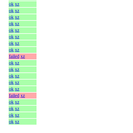
ok
xz
ok
xz
ok
xz
ok
xz
ok
xz
ok
xz
ok
xz
ok
xz
failed
xz
ok
xz
ok
xz
ok
xz
ok
xz
ok
xz
failed
xz
ok
xz
ok
xz
ok
xz
ok
xz