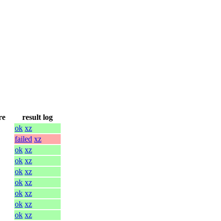
re
result log
ok
xz
failed
xz
ok
xz
ok
xz
ok
xz
ok
xz
ok
xz
ok
xz
ok
xz