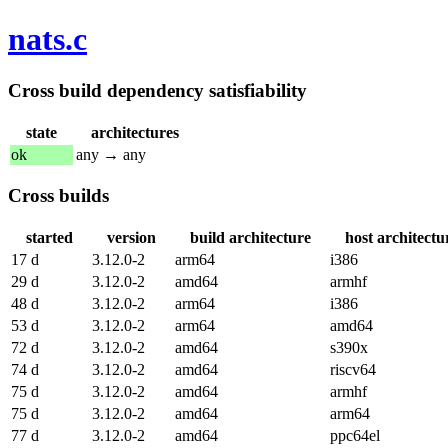
nats.c
Cross build dependency satisfiability
state
architectures
ok
any → any
Cross builds
started
version
build architecture
host architectu
17 d
3.12.0-2
arm64
i386
29 d
3.12.0-2
amd64
armhf
48 d
3.12.0-2
arm64
i386
53 d
3.12.0-2
arm64
amd64
72 d
3.12.0-2
amd64
s390x
74 d
3.12.0-2
amd64
riscv64
75 d
3.12.0-2
amd64
armhf
75 d
3.12.0-2
amd64
arm64
77 d
3.12.0-2
amd64
ppc64el