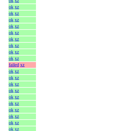
ok
xz
ok
xz
ok
xz
ok
xz
ok
xz
ok
xz
ok
xz
ok
xz
ok
xz
ok
xz
failed
xz
ok
xz
ok
xz
ok
xz
ok
xz
ok
xz
ok
xz
ok
xz
ok
xz
ok
xz
ok
xz