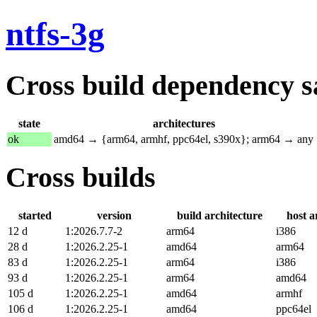
ntfs-3g
Cross build dependency sat
state
architectures
ok
amd64 → {arm64, armhf, ppc64el, s390x}; arm64 → any
Cross builds
started
version
build architecture
host a
12 d
1:2026.7.7-2
arm64
i386
28 d
1:2026.2.25-1
amd64
arm64
83 d
1:2026.2.25-1
arm64
i386
93 d
1:2026.2.25-1
arm64
amd64
105 d
1:2026.2.25-1
amd64
armhf
106 d
1:2026.2.25-1
amd64
ppc64el