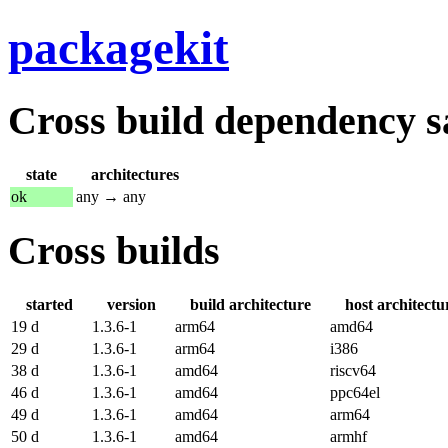
packagekit
Cross build dependency sat
state
architectures
ok
any → any
Cross builds
started
version
build architecture
host architectu
19 d
1.3.6-1
arm64
amd64
29 d
1.3.6-1
arm64
i386
38 d
1.3.6-1
amd64
riscv64
46 d
1.3.6-1
amd64
ppc64el
49 d
1.3.6-1
amd64
arm64
50 d
1.3.6-1
amd64
armhf