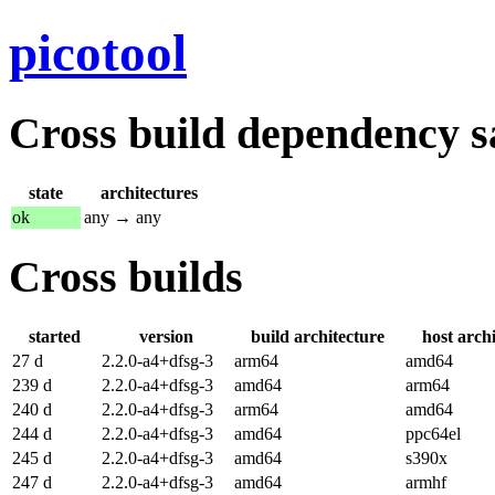
picotool
Cross build dependency sat
state
architectures
ok
any → any
Cross builds
started
version
build architecture
host arch
27 d
2.2.0-a4+dfsg-3
arm64
amd64
239 d
2.2.0-a4+dfsg-3
amd64
arm64
240 d
2.2.0-a4+dfsg-3
arm64
amd64
244 d
2.2.0-a4+dfsg-3
amd64
ppc64el
245 d
2.2.0-a4+dfsg-3
amd64
s390x
247 d
2.2.0-a4+dfsg-3
amd64
armhf