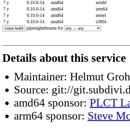
7 y
0.10.0-14
amd64
armhf
7 y
0.10.0-14
amd64
arm64
7 y
0.10.0-14
amd64
armel
7 y
0.10.0-14
amd64
s390x
pipenightdreams for
Details about this service
Maintainer: Helmut Gro
Source: git://git.subdivi
amd64 sponsor:
PLCT La
arm64 sponsor:
Steve Mc