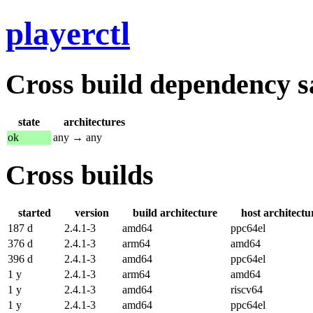
playerctl
Cross build dependency sat
state
architectures
ok
any → any
Cross builds
started
version
build architecture
host architectu
187 d
2.4.1-3
amd64
ppc64el
376 d
2.4.1-3
arm64
amd64
396 d
2.4.1-3
amd64
ppc64el
1 y
2.4.1-3
arm64
amd64
1 y
2.4.1-3
amd64
riscv64
1 y
2.4.1-3
amd64
ppc64el