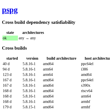
pspg
Cross build dependency satisfiability
state
architectures
ok
any → any
Cross builds
started
version
build architecture
host architectu
40 d
5.8.16-1
amd64
ppc64el
94 d
5.8.16-1
arm64
i386
123 d
5.8.16-1
arm64
amd64
167 d
5.8.16-1
amd64
ppc64el
167 d
5.8.16-1
amd64
s390x
168 d
5.8.16-1
amd64
riscv64
168 d
5.8.16-1
amd64
arm64
168 d
5.8.16-1
amd64
armhf
179 d
5.8.15-1
amd64
armhf