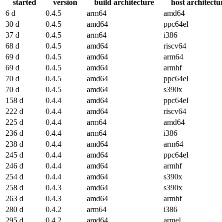
started
version
build architecture
host architectu
6 d
0.4.5
arm64
amd64
30 d
0.4.5
amd64
ppc64el
37 d
0.4.5
arm64
i386
68 d
0.4.5
amd64
riscv64
69 d
0.4.5
amd64
arm64
69 d
0.4.5
amd64
armhf
70 d
0.4.5
amd64
ppc64el
70 d
0.4.5
amd64
s390x
158 d
0.4.4
amd64
ppc64el
222 d
0.4.4
amd64
riscv64
225 d
0.4.4
arm64
amd64
236 d
0.4.4
arm64
i386
238 d
0.4.4
amd64
arm64
245 d
0.4.4
amd64
ppc64el
246 d
0.4.4
amd64
armhf
254 d
0.4.4
amd64
s390x
258 d
0.4.3
amd64
s390x
263 d
0.4.3
amd64
armhf
280 d
0.4.2
arm64
i386
295 d
0.4.2
amd64
armel