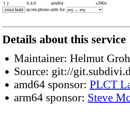
1 y
0.4.0
amd64
s390x
qcom-phone-utils for
Details about this service
Maintainer: Helmut Gro
Source: git://git.subdivi
amd64 sponsor:
PLCT La
arm64 sponsor:
Steve Mc