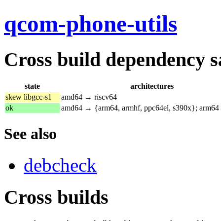
qcom-phone-utils
Cross build dependency sat
state
architectures
skew libgcc-s1
amd64 → riscv64
ok
amd64 → {arm64, armhf, ppc64el, s390x}; arm64
See also
debcheck
Cross builds