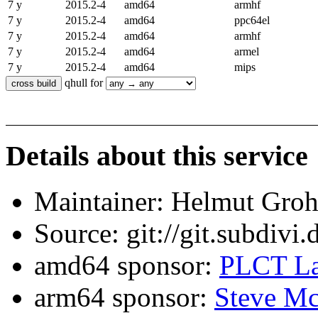
7 y
2015.2-4
amd64
armhf
7 y
2015.2-4
amd64
ppc64el
7 y
2015.2-4
amd64
armhf
7 y
2015.2-4
amd64
armel
7 y
2015.2-4
amd64
mips
qhull for
Details about this service
Maintainer: Helmut Gro
Source: git://git.subdivi
amd64 sponsor:
PLCT La
arm64 sponsor:
Steve Mc