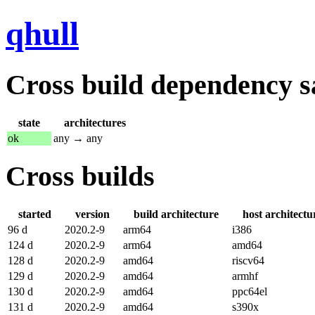
qhull
Cross build dependency sat
state
architectures
ok
any → any
Cross builds
started
version
build architecture
host architectu
96 d
2020.2-9
arm64
i386
124 d
2020.2-9
arm64
amd64
128 d
2020.2-9
amd64
riscv64
129 d
2020.2-9
amd64
armhf
130 d
2020.2-9
amd64
ppc64el
131 d
2020.2-9
amd64
s390x