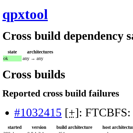
qpxtool
Cross build dependency sat
state
architectures
ok
any → any
Cross builds
Reported cross build failures
#1032415
[
+
]: FTCBFS:
started
version
build architecture
host architectu