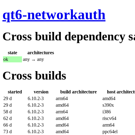
qt6-networkauth
Cross build dependency sat
state
architectures
ok
any → any
Cross builds
started
version
build architecture
host architec
29 d
6.10.2-3
arm64
amd64
29 d
6.10.2-3
amd64
s390x
58 d
6.10.2-3
arm64
i386
62 d
6.10.2-3
amd64
riscv64
66 d
6.10.2-3
amd64
arm64
73 d
6.10.2-3
amd64
ppc64el