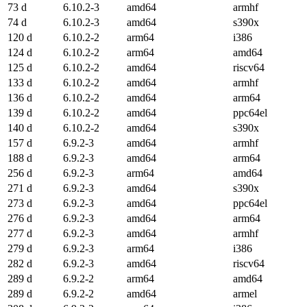
73 d
6.10.2-3
amd64
armhf
74 d
6.10.2-3
amd64
s390x
120 d
6.10.2-2
arm64
i386
124 d
6.10.2-2
arm64
amd64
125 d
6.10.2-2
amd64
riscv64
133 d
6.10.2-2
amd64
armhf
136 d
6.10.2-2
amd64
arm64
139 d
6.10.2-2
amd64
ppc64el
140 d
6.10.2-2
amd64
s390x
157 d
6.9.2-3
amd64
armhf
188 d
6.9.2-3
amd64
arm64
256 d
6.9.2-3
arm64
amd64
271 d
6.9.2-3
amd64
s390x
273 d
6.9.2-3
amd64
ppc64el
276 d
6.9.2-3
amd64
arm64
277 d
6.9.2-3
amd64
armhf
279 d
6.9.2-3
arm64
i386
282 d
6.9.2-3
amd64
riscv64
289 d
6.9.2-2
arm64
amd64
289 d
6.9.2-2
amd64
armel