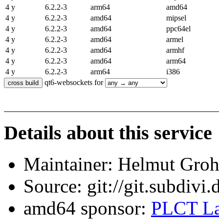
4 y
6.2.2-3
arm64
amd64
4 y
6.2.2-3
amd64
mipsel
4 y
6.2.2-3
amd64
ppc64el
4 y
6.2.2-3
amd64
armel
4 y
6.2.2-3
amd64
armhf
4 y
6.2.2-3
amd64
arm64
4 y
6.2.2-3
arm64
i386
qt6-websockets for
Details about this service
Maintainer: Helmut Gro
Source: git://git.subdivi
amd64 sponsor:
PLCT La