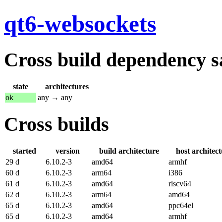
qt6-websockets
Cross build dependency sat
state
architectures
ok
any → any
Cross builds
started
version
build architecture
host architec
29 d
6.10.2-3
amd64
armhf
60 d
6.10.2-3
arm64
i386
61 d
6.10.2-3
amd64
riscv64
62 d
6.10.2-3
arm64
amd64
65 d
6.10.2-3
amd64
ppc64el
65 d
6.10.2-3
amd64
armhf