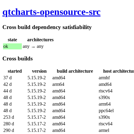
qtcharts-opensource-src
Cross build dependency satisfiability
state
architectures
ok
any → any
Cross builds
started
version
build architecture
host architectu
37 d
5.15.19-2
amd64
armhf
42 d
5.15.19-2
arm64
amd64
44 d
5.15.19-2
amd64
riscv64
48 d
5.15.19-2
amd64
s390x
48 d
5.15.19-2
amd64
arm64
48 d
5.15.19-2
amd64
ppc64el
253 d
5.15.17-2
amd64
s390x
280 d
5.15.17-2
amd64
riscv64
290 d
5.15.17-2
amd64
armel