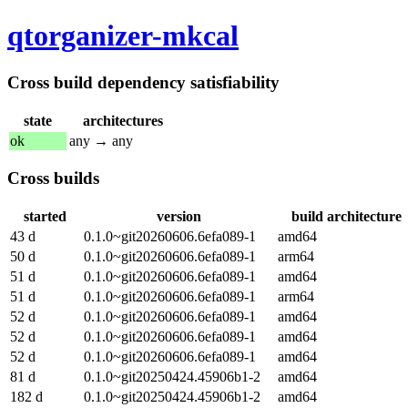
qtorganizer-mkcal
Cross build dependency satisfiability
state
architectures
ok
any → any
Cross builds
started
version
build architecture
43 d
0.1.0~git20260606.6efa089-1
amd64
50 d
0.1.0~git20260606.6efa089-1
arm64
51 d
0.1.0~git20260606.6efa089-1
amd64
51 d
0.1.0~git20260606.6efa089-1
arm64
52 d
0.1.0~git20260606.6efa089-1
amd64
52 d
0.1.0~git20260606.6efa089-1
amd64
52 d
0.1.0~git20260606.6efa089-1
amd64
81 d
0.1.0~git20250424.45906b1-2
amd64
182 d
0.1.0~git20250424.45906b1-2
amd64