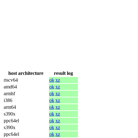
host architecture
result log
riscv64
ok
xz
amd64
ok
xz
armhf
ok
xz
i386
ok
xz
arm64
ok
xz
s390x
ok
xz
ppc64el
ok
xz
s390x
ok
xz
ppc64el
ok
xz