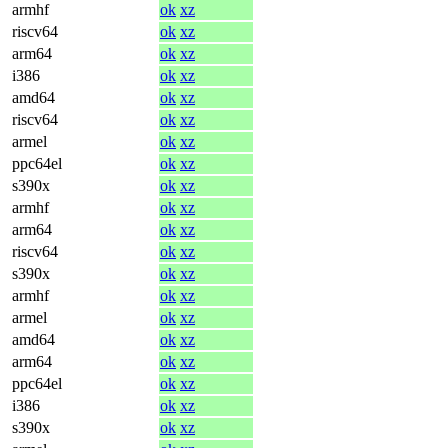
armhf
ok
xz
riscv64
ok
xz
arm64
ok
xz
i386
ok
xz
amd64
ok
xz
riscv64
ok
xz
armel
ok
xz
ppc64el
ok
xz
s390x
ok
xz
armhf
ok
xz
arm64
ok
xz
riscv64
ok
xz
s390x
ok
xz
armhf
ok
xz
armel
ok
xz
amd64
ok
xz
arm64
ok
xz
ppc64el
ok
xz
i386
ok
xz
s390x
ok
xz