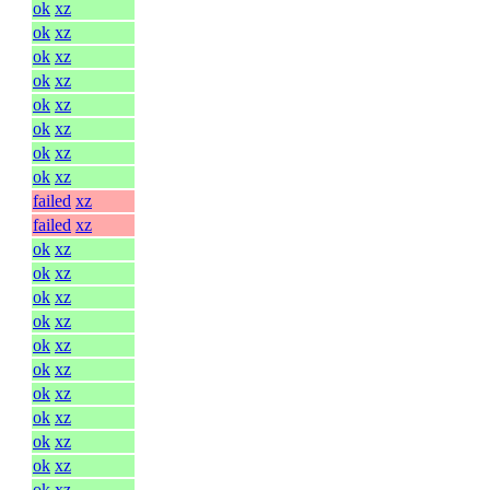
ok
xz
ok
xz
ok
xz
ok
xz
ok
xz
ok
xz
ok
xz
ok
xz
failed
xz
failed
xz
ok
xz
ok
xz
ok
xz
ok
xz
ok
xz
ok
xz
ok
xz
ok
xz
ok
xz
ok
xz
ok
xz