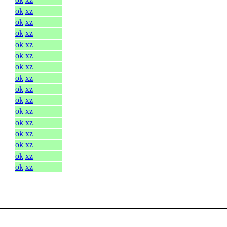
ok
xz
ok
xz
ok
xz
ok
xz
ok
xz
ok
xz
ok
xz
ok
xz
ok
xz
ok
xz
ok
xz
ok
xz
ok
xz
ok
xz
ok
xz