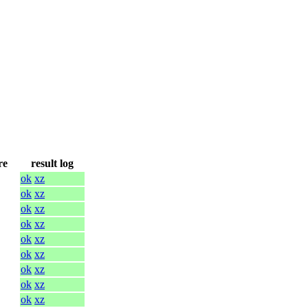
re
result log
ok
xz
ok
xz
ok
xz
ok
xz
ok
xz
ok
xz
ok
xz
ok
xz
ok
xz