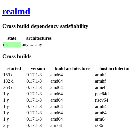
realmd
Cross build dependency satisfiability
state
architectures
ok
any → any
Cross builds
started
version
build architecture
host architectu
159 d
0.17.1-3
amd64
armhf
182 d
0.17.1-3
amd64
armhf
363 d
0.17.1-3
amd64
armel
1 y
0.17.1-3
amd64
ppc64el
1 y
0.17.1-3
amd64
riscv64
1 y
0.17.1-3
amd64
arm64
1 y
0.17.1-3
amd64
arm64
1 y
0.17.1-3
amd64
arm64
2 y
0.17.1-3
arm64
i386