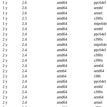
1 y
2.6
amd64
ppc64el
1 y
2.6
amd64
armhf
1 y
2.6
amd64
armel
1 y
2.5
amd64
s390x
1 y
2.4
amd64
mips64e
2 y
2.4
amd64
armhf
2 y
2.4
amd64
ppc64el
2 y
2.4
amd64
s390x
2 y
2.4
amd64
mips64e
2 y
2.4
amd64
ppc64el
2 y
2.4
amd64
s390x
2 y
2.4
amd64
s390x
2 y
2.4
amd64
arm64
2 y
2.4
arm64
amd64
2 y
2.4
arm64
i386
2 y
2.4
amd64
ppc64el
2 y
2.4
amd64
armhf
2 y
2.4
amd64
s390x
2 y
2.4
amd64
arm64
2 y
2.4
amd64
armel