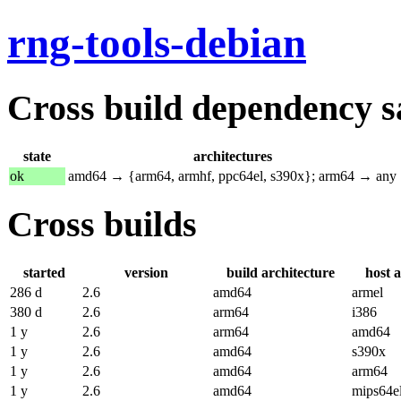
rng-tools-debian
Cross build dependency sat
state
architectures
ok
amd64 → {arm64, armhf, ppc64el, s390x}; arm64 → any
Cross builds
started
version
build architecture
host 
286 d
2.6
amd64
armel
380 d
2.6
arm64
i386
1 y
2.6
arm64
amd64
1 y
2.6
amd64
s390x
1 y
2.6
amd64
arm64
1 y
2.6
amd64
mips64e