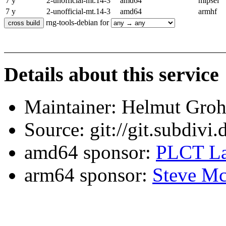
7 y
2-unofficial-mt.14-3
amd64
mipsel
7 y
2-unofficial-mt.14-3
amd64
armhf
rng-tools-debian for
Details about this service
Maintainer: Helmut Gro
Source: git://git.subdivi
amd64 sponsor:
PLCT La
arm64 sponsor:
Steve Mc