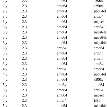
2 y
2.3
amd64
s390x
2 y
2.3
amd64
s390x
2 y
2.3
amd64
ppc64el
3 y
2.3
amd64
arm64
3 y
2.3
amd64
mipsel
3 y
2.3
amd64
arm64
3 y
2.3
amd64
mips64e
3 y
2.3
amd64
mips64e
3 y
2.3
amd64
mips64e
3 y
2.3
arm64
amd64
3 y
2.3
amd64
armhf
3 y
2.3
amd64
armhf
3 y
2.3
amd64
arm64
4 y
2.3
arm64
amd64
4 y
2.3
amd64
ppc64el
4 y
2.3
amd64
s390x
5 y
2.3
arm64
amd64
5 y
2.3
amd64
arm64
5 y
2.3
amd64
mipsel
5 y
2.3
arm64
i386
5 y
2.3
amd64
mips64e