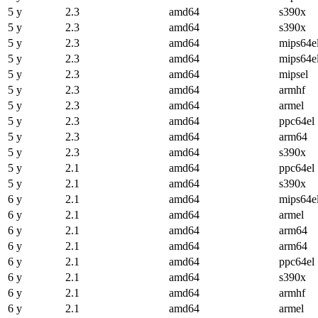
5 y
2.3
amd64
s390x
5 y
2.3
amd64
s390x
5 y
2.3
amd64
mips64e
5 y
2.3
amd64
mips64e
5 y
2.3
amd64
mipsel
5 y
2.3
amd64
armhf
5 y
2.3
amd64
armel
5 y
2.3
amd64
ppc64el
5 y
2.3
amd64
arm64
5 y
2.3
amd64
s390x
5 y
2.1
amd64
ppc64el
5 y
2.1
amd64
s390x
6 y
2.1
amd64
mips64e
6 y
2.1
amd64
armel
6 y
2.1
amd64
arm64
6 y
2.1
amd64
arm64
6 y
2.1
amd64
ppc64el
6 y
2.1
amd64
s390x
6 y
2.1
amd64
armhf
6 y
2.1
amd64
armel