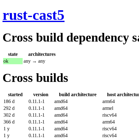
rust-cast5
Cross build dependency sat
state
architectures
ok
any → any
Cross builds
started
version
build architecture
host architectu
186 d
0.11.1-1
amd64
arm64
292 d
0.11.1-1
amd64
armel
302 d
0.11.1-1
amd64
riscv64
366 d
0.11.1-1
amd64
arm64
1 y
0.11.1-1
amd64
riscv64
1 y
0.11.1-1
amd64
riscv64