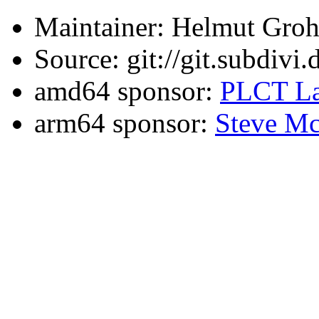
Maintainer: Helmut Gro
Source: git://git.subdivi
amd64 sponsor:
PLCT La
arm64 sponsor:
Steve Mc