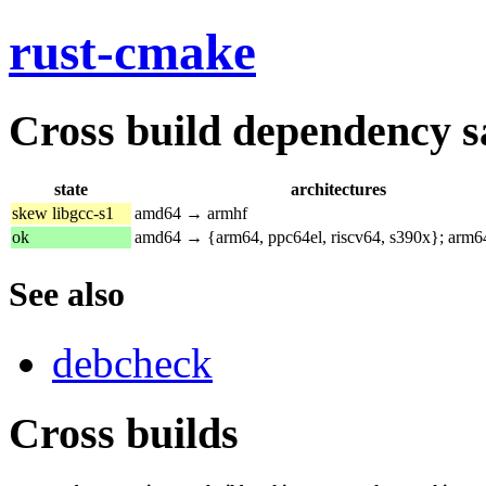
rust-cmake
Cross build dependency sat
state
architectures
skew libgcc-s1
amd64 → armhf
ok
amd64 → {arm64, ppc64el, riscv64, s390x}; arm
See also
debcheck
Cross builds