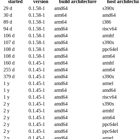
started
version
build architecture
host architectu
29 d
0.1.58-1
amd64
s390x
30 d
0.1.58-1
arm64
amd64
89 d
0.1.58-1
arm64
i386
94 d
0.1.58-1
amd64
riscv64
106 d
0.1.58-1
amd64
armhf
107 d
0.1.58-1
amd64
s390x
108 d
0.1.58-1
amd64
ppc64el
108 d
0.1.58-1
amd64
arm64
160 d
0.1.45-1
amd64
armhf
255 d
0.1.45-1
amd64
arm64
379 d
0.1.45-1
amd64
s390x
1 y
0.1.45-1
amd64
armel
1 y
0.1.45-1
arm64
amd64
1 y
0.1.45-1
amd64
riscv64
2 y
0.1.45-1
amd64
s390x
2 y
0.1.45-1
amd64
armhf
2 y
0.1.45-1
amd64
arm64
2 y
0.1.45-1
amd64
ppc64el
2 y
0.1.45-1
amd64
ppc64el
2 y
0.1.45-1
amd64
armel