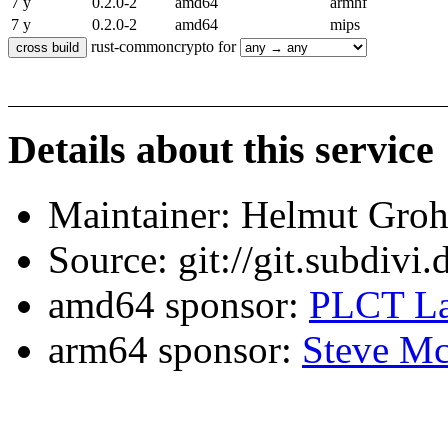
7 y
0.2.0-2
amd64
armhf
7 y
0.2.0-2
amd64
mips
rust-commoncrypto for
Details about this service
Maintainer: Helmut Gro
Source: git://git.subdivi
amd64 sponsor:
PLCT La
arm64 sponsor:
Steve Mc