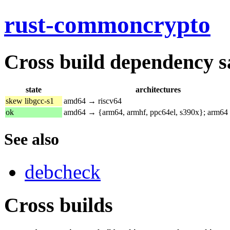
rust-commoncrypto
Cross build dependency sat
state
architectures
skew libgcc-s1
amd64 → riscv64
ok
amd64 → {arm64, armhf, ppc64el, s390x}; arm64
See also
debcheck
Cross builds