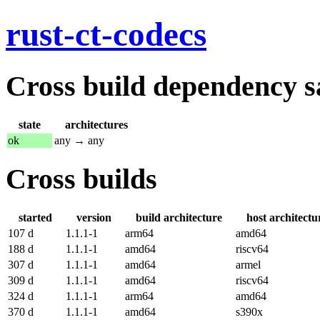
rust-ct-codecs
Cross build dependency sat
state
architectures
ok
any → any
Cross builds
started
version
build architecture
host architectu
107 d
1.1.1-1
arm64
amd64
188 d
1.1.1-1
amd64
riscv64
307 d
1.1.1-1
amd64
armel
309 d
1.1.1-1
amd64
riscv64
324 d
1.1.1-1
arm64
amd64
370 d
1.1.1-1
amd64
s390x