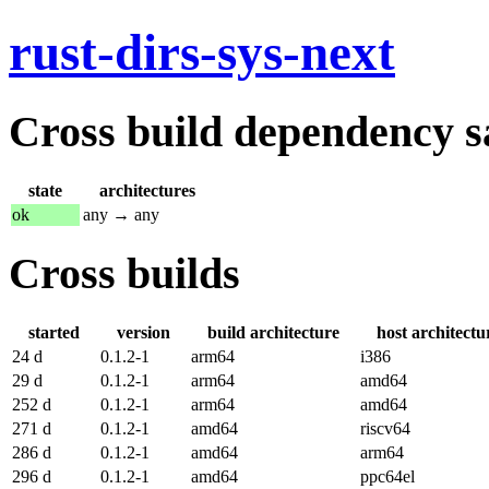
rust-dirs-sys-next
Cross build dependency sat
state
architectures
ok
any → any
Cross builds
started
version
build architecture
host architectu
24 d
0.1.2-1
arm64
i386
29 d
0.1.2-1
arm64
amd64
252 d
0.1.2-1
arm64
amd64
271 d
0.1.2-1
amd64
riscv64
286 d
0.1.2-1
amd64
arm64
296 d
0.1.2-1
amd64
ppc64el