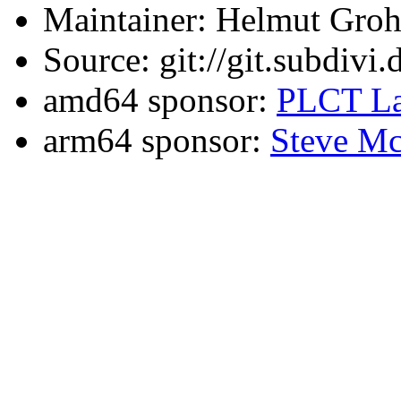
Maintainer: Helmut Gro
Source: git://git.subdivi
amd64 sponsor:
PLCT La
arm64 sponsor:
Steve Mc